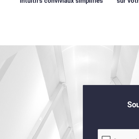
intuitifs conviviaux simplifiés
sur vot
Sou