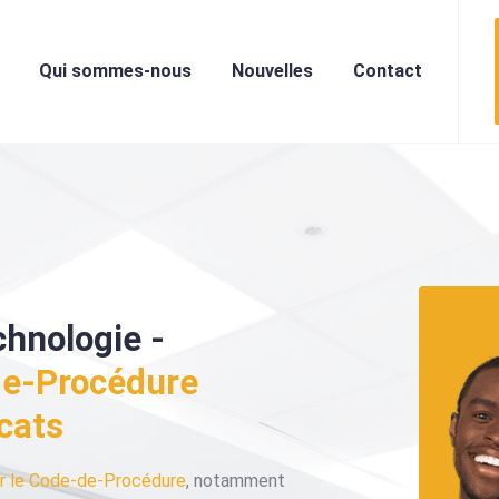
Qui sommes-nous
Nouvelles
Contact
chnologie -
de-Procédure
cats
r le Code-de-Procédure
, notamment