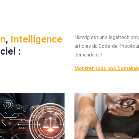
in
,
Intelligence
Humrig est une legaltech prop
articles du Code-de-Procédur
ciel :
demandent !
Montrer tous nos Domaines 