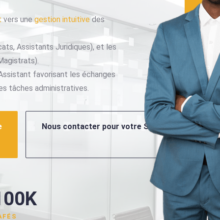
t
vers une
gestion intuitive
des
ats, Assistants Juridiques), et les
Magistrats).
 Assistant favorisant les échanges
es tâches administratives.
e
Nous contacter pour votre Sur Mesure
100K
AFÉS